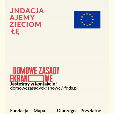
Jesteśmy w kontakcie!
domowezasadyekranowe@fdds.pl
Fundacja
Mapa
Dlaczego i
Przydatne