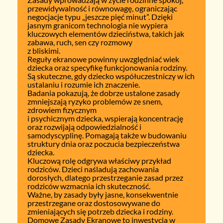
przewidywalność i równowagę, ograniczając
negocjacje typu „jeszcze pięć minut”. Dzięki
jasnym granicom technologia nie wypiera
kluczowych elementów dzieciństwa, takich jak
zabawa, ruch, sen czy rozmowy
z bliskimi.
Reguły ekranowe powinny uwzględniać wiek
dziecka oraz specyfikę funkcjonowania rodziny.
Są skuteczne, gdy dziecko współuczestniczy w ich
ustalaniu i rozumie ich znaczenie.
Badania pokazują, że dobrze ustalone zasady
zmniejszają ryzyko problemów ze snem,
zdrowiem fizycznym
i psychicznym dziecka, wspierają koncentrację
oraz rozwijają odpowiedzialność i
samodyscyplinę. Pomagają także w budowaniu
struktury dnia oraz poczucia bezpieczeństwa
dziecka.
Kluczową rolę odgrywa właściwy przykład
rodziców. Dzieci naśladują zachowania
dorosłych, dlatego przestrzeganie zasad przez
rodziców wzmacnia ich skuteczność.
Ważne, by zasady były jasne, konsekwentnie
przestrzegane oraz dostosowywane do
zmieniających się potrzeb dziecka i rodziny.
Domowe Zasady Ekranowe to inwestycja w