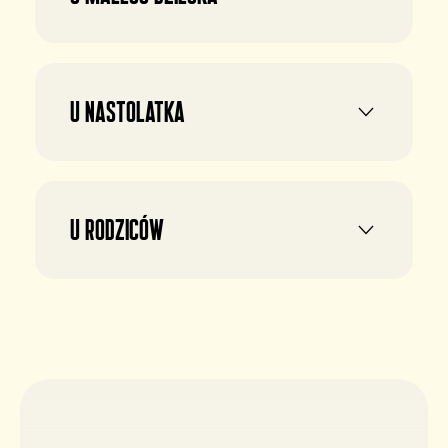
U nastolatka
U rodziców