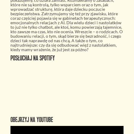
pokazujemy, co działa zamiast. Rozmawiamy o zasadach,
które nie są kontrolą, tylko wsparciem oraz o tym, jak
wprowadzać strukturę, która daje dziecku poczucie
bezpieczeństwa. Zatrzymujemy się też przy zjawisku, które
coraz częściej pojawia się w gabinetach terapeutycznych:
emocjonalnych relacjach z AI. Dla wielu dzieci i nastolatków
to już nie tylko chatbot, ale ktoś, komu powierzają tajemnice,
kto zawsze ma czas, kto nie ocenia. Wreszcie – o rodzicach. O
budowaniu relacji, o tym, skąd bierze się bezradność, i czego
dzieci tak naprawdę od nas chcą. A także o tym, co
najtrudniejsze: czy da się odbudować więź z nastolatkiem,
kiedy mamy wrażenie, że już jest za późno?
Posłuchaj na Spotify
Obejrzyj na YouTube