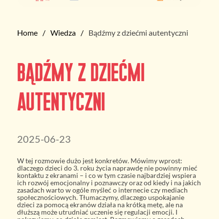
Home
Wiedza
Bądźmy z dziećmi autentyczni
Bądźmy z dziećmi
autentyczni
2025-06-23
W tej rozmowie dużo jest konkretów. Mówimy wprost:
dlaczego dzieci do 3. roku życia naprawdę nie powinny mieć
kontaktu z ekranami – i co w tym czasie najbardziej wspiera
ich rozwój emocjonalny i poznawczy oraz od kiedy i na jakich
zasadach warto w ogóle myśleć o internecie czy mediach
społecznościowych. Tłumaczymy, dlaczego uspokajanie
dzieci za pomocą ekranów działa na krótką metę, ale na
dłuższą może utrudniać uczenie się regulacji emocji. I