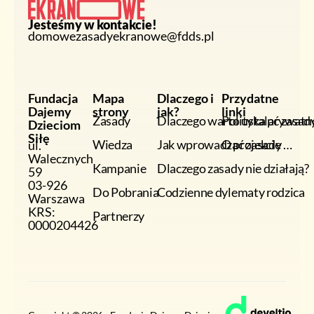
Jesteśmy w kontakcie!
domowezasadyekranowe@fdds.pl
Fundacja
Mapa
Dlaczego i
Przydatne
Dajemy
strony
jak?
linki
Zasady
Dlaczego warto ustalać zasad
Polityka prywatn
Dzieciom
Siłę
Wiedza
Jak wprowadzać zasady …
O projekcie
ul.
Walecznych
Kampanie
Dlaczego zasady nie działają?
59
03-926
Do Pobrania
Codzienne dylematy rodzica
Warszawa
KRS:
Partnerzy
0000204426