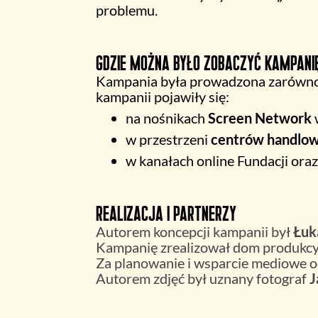
problemu.
Gdzie można było zobaczyć kampani
Kampania była prowadzona zarówn
kampanii pojawiły się:
na nośnikach
Screen Network
w przestrzeni
centrów handlo
w kanałach online Fundacji ora
Realizacja i partnerzy
Autorem koncepcji kampanii był
Łuk
Kampanię zrealizował dom produkc
Za planowanie i wsparcie mediowe
Autorem zdjęć był uznany fotograf
J