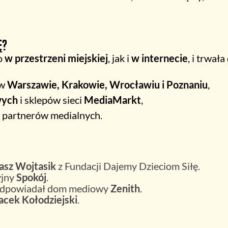
ę?
o
w przestrzeni miejskiej
, jak i
w internecie
, i trwał
w
Warszawie, Krakowie, Wrocławiu i Poznaniu
,
wych
i sklepów sieci
MediaMarkt
,
z partnerów medialnych.
asz Wojtasik
z Fundacji Dajemy Dzieciom Siłę.
yjny
Spokój
.
 odpowiadał dom mediowy
Zenith
.
acek Kołodziejski
.