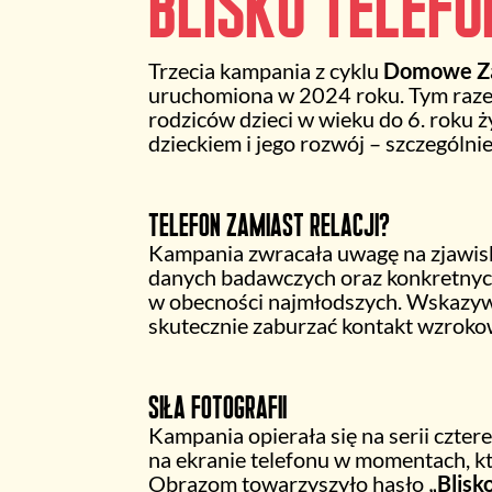
Blisko telefo
Trzecia kampania z cyklu
Domowe Za
uruchomiona w 2024 roku. Tym raze
rodziców dzieci w wieku do 6. roku 
dzieckiem i jego rozwój – szczególni
Telefon zamiast relacji?
Kampania zwracała uwagę na zjawi
danych badawczych oraz konkretnych 
w obecności najmłodszych. Wskazywa
skutecznie zaburzać kontakt wzrokow
Siła fotografii
Kampania opierała się na serii czter
na ekranie telefonu w momentach, kt
Obrazom towarzyszyło hasło
„Blisk