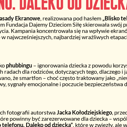
nu. Daleko od dzieck
sady Ekranowe
, realizowana pod hasłem
„Blisko t
m Fundacja Dajemy Dzieciom Siłę skierowała swój p
życia. Kampania koncentrowała się na wpływie ekranó
e w najwcześniejszych, najbardziej wrażliwych etapac
sko
phubbingu
– ignorowania dziecka z powodu korzys
radach dla rodziców, dotyczących tego, dlaczego i j
no, że smartfon – choć często traktowany jako „ni
y, sygnały emocjonalne i poczucie bezpieczeństwa d
ech fotografii autorstwa
Jacka Kołodziejskiego
, prz
óre powinny być zarezerwowane dla dziecka – wspóln
o telefonu. Daleko od dziecka”
, które w zwięzły, al