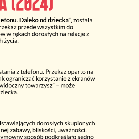
a (2024)
elefonu. Daleko od dziecka”
, została
rzekaz przede wszystkim do
w w rękach dorosłych na relacje z
h życia.
tania z telefonu. Przekaz oparto na
ak ograniczać korzystanie z ekranów
ewidoczny towarzysz” – może
ziecka.
edstawiających dorosłych skupionych
ej zabawy, bliskości, uważności.
e wymowny sposób podkreślało sedno